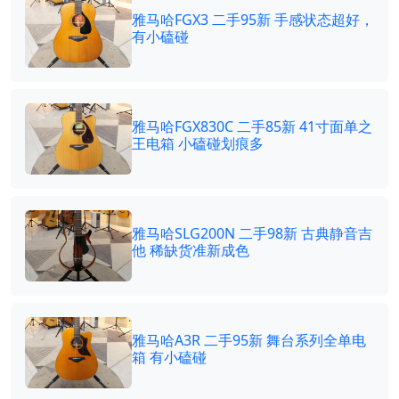
雅马哈FGX3 二手95新 手感状态超好，
有小磕碰
雅马哈FGX830C 二手85新 41寸面单之
王电箱 小磕碰划痕多
雅马哈SLG200N 二手98新 古典静音吉
他 稀缺货准新成色
雅马哈A3R 二手95新 舞台系列全单电
箱 有小磕碰