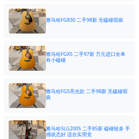
雅马哈FG830 二手98新 无磕碰瑕疵
雅马哈FGX5 二手97新 万元进口全单
有小磕碰
雅马哈FG5亮光款 二手98新 无磕碰瑕
疵
雅马哈SLG200S 二手85新 磕碰较多 手
感状态好 适合实用党