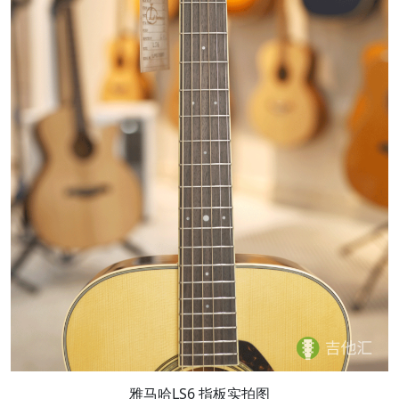
雅马哈LS6 指板实拍图