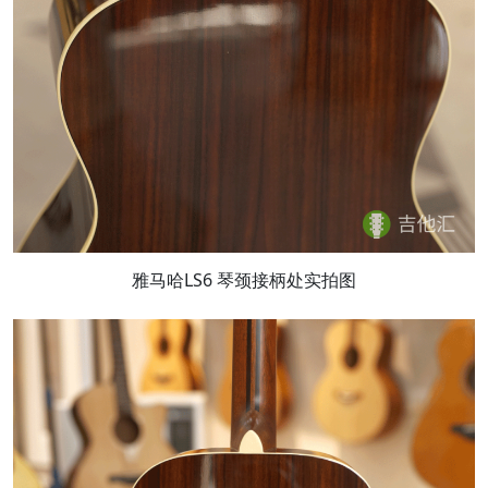
雅马哈LS6 琴颈接柄处实拍图