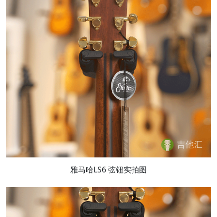
雅马哈LS6 弦钮实拍图