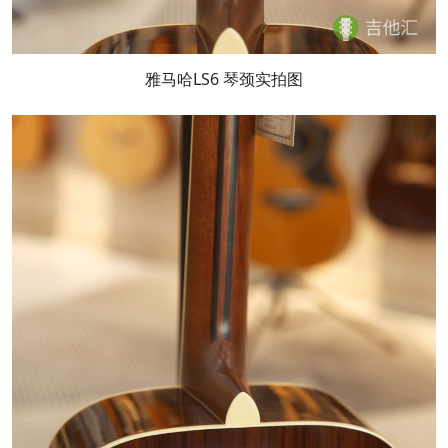
雅马哈LS6 琴颈实拍图