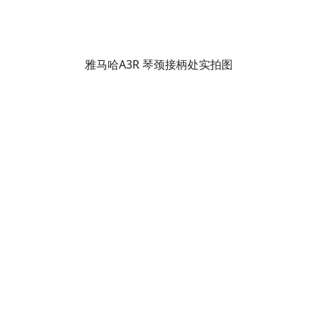
雅马哈A3R 琴颈接柄处实拍图