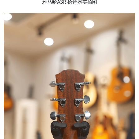
雅马哈A3R 拾音器实拍图