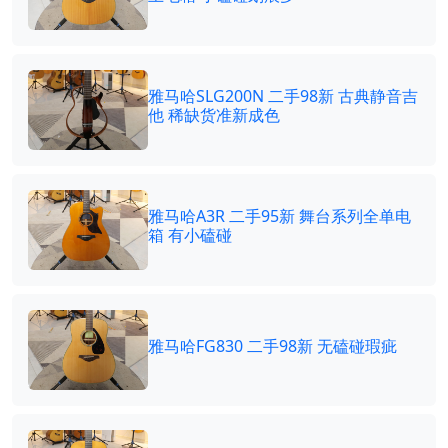
雅马哈SLG200N 二手98新 古典静音吉
他 稀缺货准新成色
雅马哈A3R 二手95新 舞台系列全单电
箱 有小磕碰
雅马哈FG830 二手98新 无磕碰瑕疵