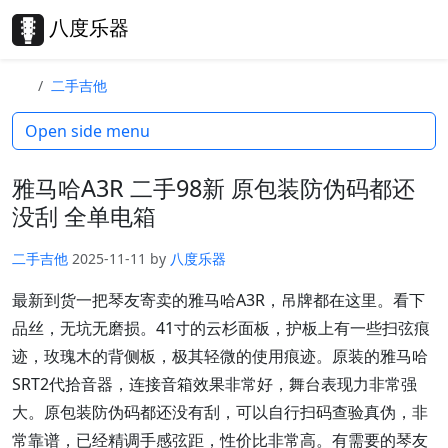
Skip to content
Skip to footer
八度乐器
Search
Me
二手吉他
Open side menu
雅马哈A3R 二手98新 原包装防伪码都还
没刮 全单电箱
二手吉他
2025-11-11
by
八度乐器
最新到货一把琴友寄卖的雅马哈A3R，吊牌都在这里。看下
品丝，无坑无磨损。41寸的云杉面板，护板上有一些扫弦痕
迹，玫瑰木的背侧板，极其轻微的使用痕迹。原装的雅马哈
SRT2代拾音器，连接音箱效果非常好，舞台表现力非常强
大。原包装防伪码都还没有刮，可以自行扫码查验真伪，非
常靠谱，已经精调手感弦距，性价比非常高。有需要的琴友