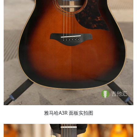
雅马哈A3R 面板实拍图