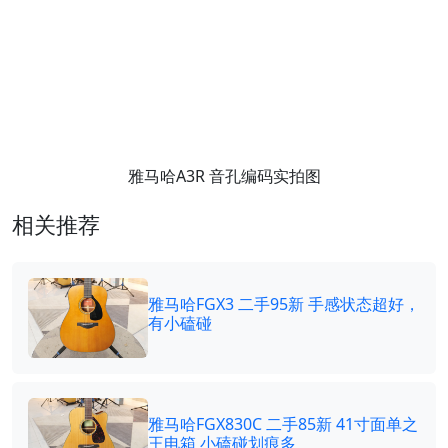
雅马哈A3R 音孔编码实拍图
相关推荐
雅马哈FGX3 二手95新 手感状态超好，
有小磕碰
雅马哈FGX830C 二手85新 41寸面单之
王电箱 小磕碰划痕多