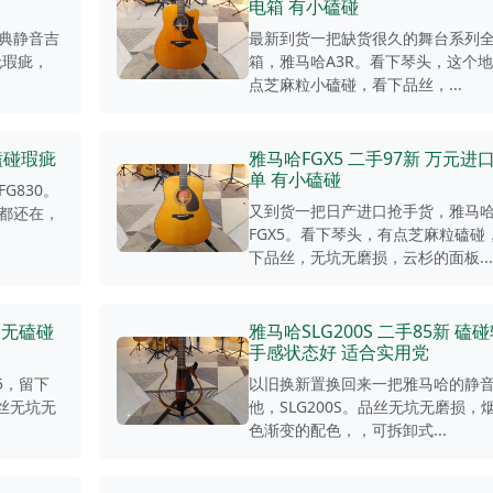
电箱 有小磕碰
典静音吉
最新到货一把缺货很久的舞台系列
无瑕疵，
箱，雅马哈A3R。看下琴头，这个
点芝麻粒小磕碰，看下品丝，...
无磕碰瑕疵
雅马哈FGX5 二手97新 万元进
单 有小磕碰
G830。
又到货一把日产进口抢手货，雅马
都还在，
FGX5。看下琴头，有点芝麻粒磕碰
下品丝，无坑无磨损，云杉的面板...
 无磕碰
雅马哈SLG200S 二手85新 磕
手感状态好 适合实用党
5，留下
以旧换新置换回来一把雅马哈的静
丝无坑无
他，SLG200S。品丝无坑无磨损，
色渐变的配色，，可拆卸式...