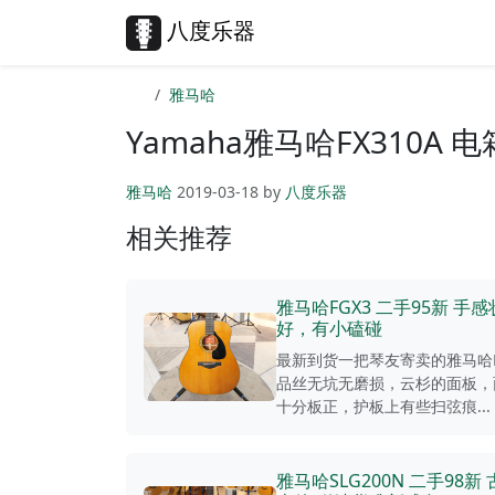
Skip to content
Skip to footer
八度乐器
雅马哈
Yamaha雅马哈FX310A
雅马哈
2019-03-18
by
八度乐器
相关推荐
雅马哈FGX3 二手95新 手
好，有小磕碰
最新到货一把琴友寄卖的雅马哈F
品丝无坑无磨损，云杉的面板，
十分板正，护板上有些扫弦痕...
雅马哈SLG200N 二手98新