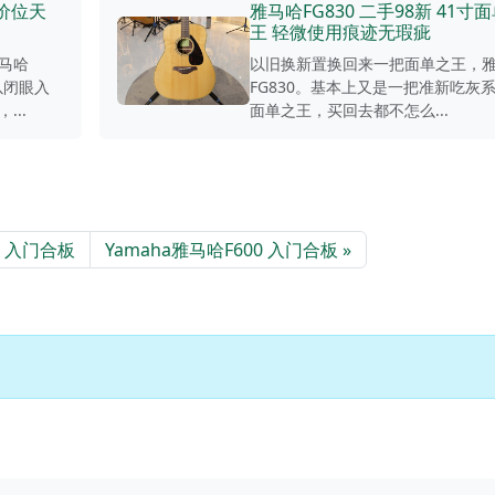
元价位天
雅马哈FG830 二手98新 41寸
王 轻微使用痕迹无瑕疵
马哈
以旧换新置换回来一把面单之王，
以闭眼入
FG830。基本上又是一把准新吃灰
..
面单之王，买回去都不怎么...
0 入门合板
Yamaha雅马哈F600 入门合板