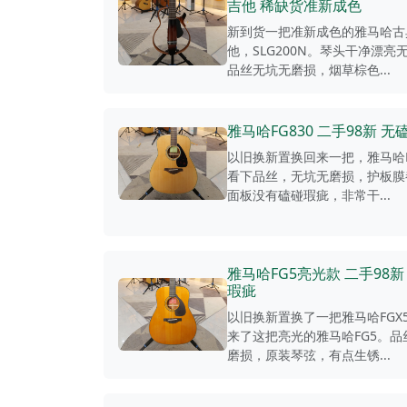
吉他 稀缺货准新成色
新到货一把准新成色的雅马哈古
他，SLG200N。琴头干净漂亮
品丝无坑无磨损，烟草棕色...
雅马哈FG830 二手98新 
以旧换新置换回来一把，雅马哈F
看下品丝，无坑无磨损，护板膜
面板没有磕碰瑕疵，非常干...
雅马哈FG5亮光款 二手98新
瑕疵
以旧换新置换了一把雅马哈FGX
来了这把亮光的雅马哈FG5。品
磨损，原装琴弦，有点生锈...