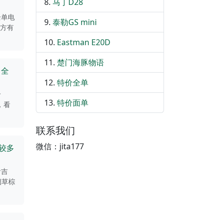
马丁D28
全单电
泰勒GS mini
地方有
Eastman E20D
楚门海豚物语
口全
特价全单
哈
特价面单
，看
联系我们
微信：jita177
碰较多
音吉
烟草棕