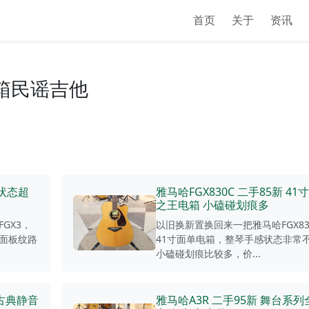
首页
关于
资讯
 电箱民谣吉他
感状态超
雅马哈FGX830C 二手85新 41
之王电箱 小磕碰划痕多
GX3，
以旧换新置换回来一把雅马哈FGX83
面板纹路
41寸面单电箱，整琴手感状态非常
小磕碰划痕比较多，价...
 古典静音
雅马哈A3R 二手95新 舞台系列