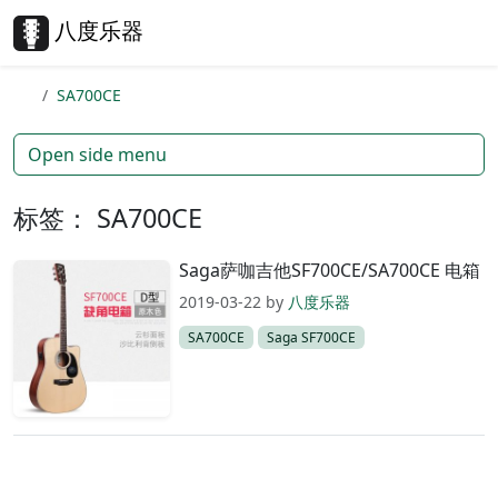
Skip to content
Skip to footer
八度乐器
Search
Me
SA700CE
Open side menu
标签：
SA700CE
Saga萨咖吉他SF700CE/SA700CE 电箱
2019-03-22
by
八度乐器
SA700CE
Saga SF700CE