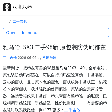
Skip to content
Skip to footer
八度乐器
Search
Me
二手吉他
Open side menu
雅马哈FSX3 二手98新 原包装防伪码都在
二手吉他
2026-06-06
by
八度乐器
最新到货一把琴友寄卖的98新雅马哈FSX3，40寸全单电箱，
原包装防伪码都还在，可以自行扫码查验真伪，非常靠谱。
云杉的面板，复古原木色的配色，面板纹路非常板正，桃花
芯木的背侧板，极其轻微的使用痕迹，原装的全景声拾音
器，连接音箱效果非常好，琴头背面有整琴唯一的瑕疵，已
经精调手感弦距，手感舒适，性价比爆棚！！！有需要的琴
友随时联系我微信：jita177 更多：
二手吉他