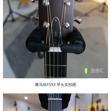
雅马哈FSX3 琴头实拍图