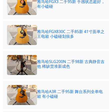
雅马哈FGX3 二手95新 手感状态超好，
有小磕碰
雅马哈FGX830C 二手85新 41寸面单之
王电箱 小磕碰划痕多
雅马哈SLG200N 二手98新 古典静音吉
他 稀缺货准新成色
雅马哈A3R 二手95新 舞台系列全单电
箱 有小磕碰