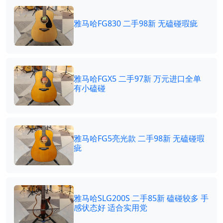
雅马哈FG830 二手98新 无磕碰瑕疵
雅马哈FGX5 二手97新 万元进口全单
有小磕碰
雅马哈FG5亮光款 二手98新 无磕碰瑕
疵
雅马哈SLG200S 二手85新 磕碰较多 手
感状态好 适合实用党