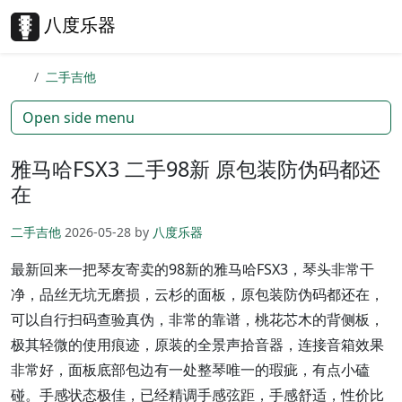
Skip to content
Skip to footer
八度乐器
Search
Me
二手吉他
Open side menu
雅马哈FSX3 二手98新 原包装防伪码都还
在
二手吉他
2026-05-28
by
八度乐器
最新回来一把琴友寄卖的98新的雅马哈FSX3，琴头非常干
净，品丝无坑无磨损，云杉的面板，原包装防伪码都还在，
可以自行扫码查验真伪，非常的靠谱，桃花芯木的背侧板，
极其轻微的使用痕迹，原装的全景声拾音器，连接音箱效果
非常好，面板底部包边有一处整琴唯一的瑕疵，有点小磕
碰。手感状态极佳，已经精调手感弦距，手感舒适，性价比