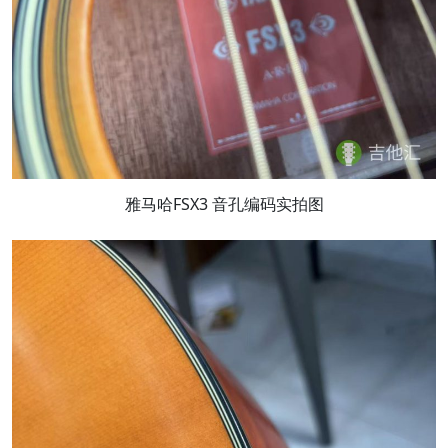
雅马哈FSX3 音孔编码实拍图