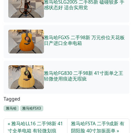
雅马哈SLG200S 二手85新 磕碰较多 手
感状态好 适合实用党
雅马哈FGX5 二手98新 万元价位天花板
日产进口全单电箱
雅马哈FG830 二手98新 41寸面单之王
轻微使用痕迹无瑕疵
Tagged
雅马哈
雅马哈FSX3
雅马哈LL16 二手98新 41
雅马哈FSTA 二手9成新 有
寸全单电箱 有轻微划痕
阴阳脸 40寸加振面单