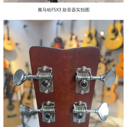
雅马哈FSX3 拾音器实拍图