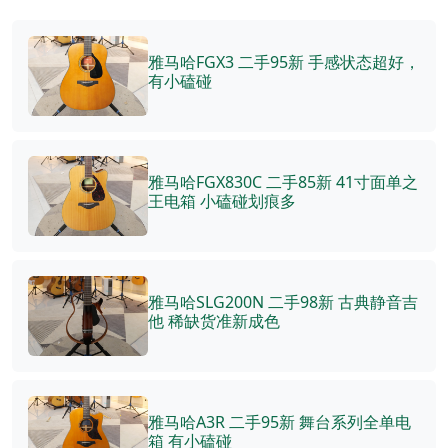
雅马哈FGX3 二手95新 手感状态超好，
有小磕碰
雅马哈FGX830C 二手85新 41寸面单之
王电箱 小磕碰划痕多
雅马哈SLG200N 二手98新 古典静音吉
他 稀缺货准新成色
雅马哈A3R 二手95新 舞台系列全单电
箱 有小磕碰