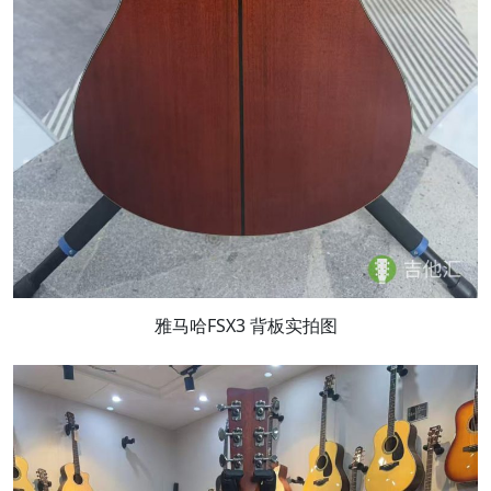
雅马哈FSX3 背板实拍图