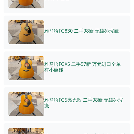
雅马哈FG830 二手98新 无磕碰瑕疵
雅马哈FGX5 二手97新 万元进口全单
有小磕碰
雅马哈FG5亮光款 二手98新 无磕碰瑕
疵