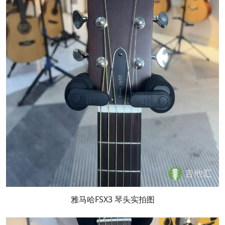
雅马哈FSX3 琴头实拍图