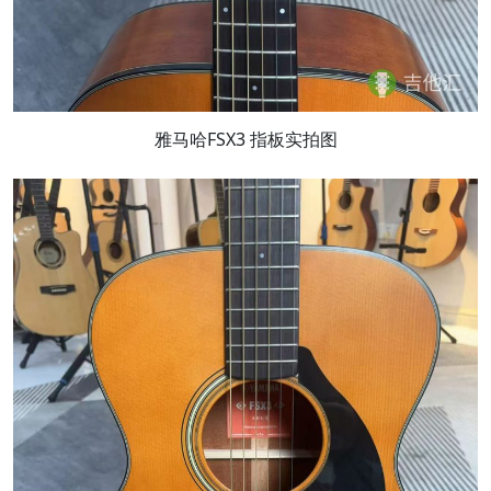
雅马哈FSX3 指板实拍图