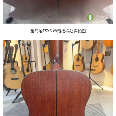
雅马哈FSX3 琴颈接柄处实拍图