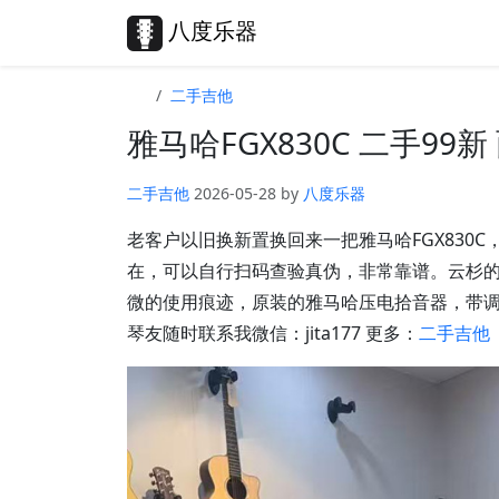
Skip to content
Skip to footer
八度乐器
二手吉他
雅马哈FGX830C 二手99
二手吉他
2026-05-28
by
八度乐器
老客户以旧换新置换回来一把雅马哈FGX830
在，可以自行扫码查验真伪，非常靠谱。云杉
微的使用痕迹，原装的雅马哈压电拾音器，带
琴友随时联系我微信：jita177 更多：
二手吉他