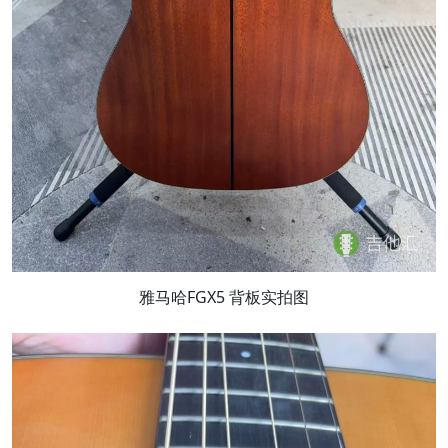
雅马哈FGX5 背板实拍图