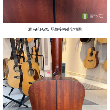
雅马哈FGX5 琴颈接柄处实拍图