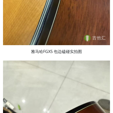
雅马哈FGX5 包边磕碰实拍图