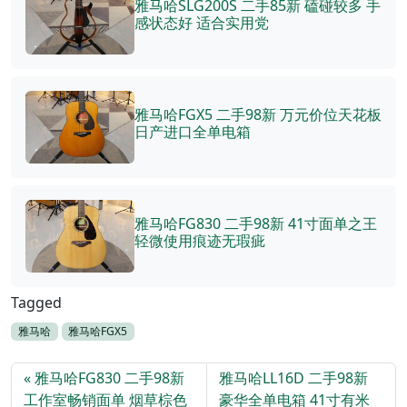
雅马哈SLG200S 二手85新 磕碰较多 手
感状态好 适合实用党
雅马哈FGX5 二手98新 万元价位天花板
日产进口全单电箱
雅马哈FG830 二手98新 41寸面单之王
轻微使用痕迹无瑕疵
Tagged
雅马哈
雅马哈FGX5
雅马哈FG830 二手98新
雅马哈LL16D 二手98新
工作室畅销面单 烟草棕色
豪华全单电箱 41寸有米