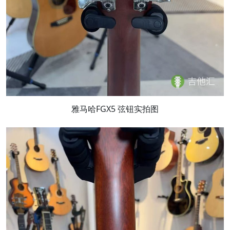
雅马哈FGX5 弦钮实拍图