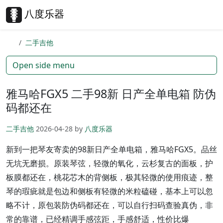
Skip to content
Skip to footer
八度乐器
Search
Me
二手吉他
Open side menu
雅马哈FGX5 二手98新 日产全单电箱 防伪
码都还在
二手吉他
2026-04-28
by
八度乐器
新到一把琴友寄卖的98新日产全单电箱，雅马哈FGX5。品丝
无坑无磨损。原装琴弦，轻微的氧化，云杉复古的面板，护
板膜都还在，桃花芯木的背侧板，极其轻微的使用痕迹，整
琴的瑕疵就是包边和侧板有轻微的米粒磕碰，基本上可以忽
略不计，原包装防伪码都还在，可以自行扫码查验真伪，非
常的靠谱，已经精调手感弦距，手感舒适，性价比爆