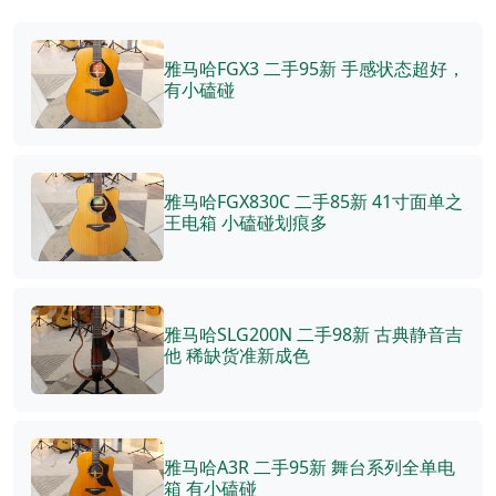
雅马哈FGX3 二手95新 手感状态超好，
有小磕碰
雅马哈FGX830C 二手85新 41寸面单之
王电箱 小磕碰划痕多
雅马哈SLG200N 二手98新 古典静音吉
他 稀缺货准新成色
雅马哈A3R 二手95新 舞台系列全单电
箱 有小磕碰