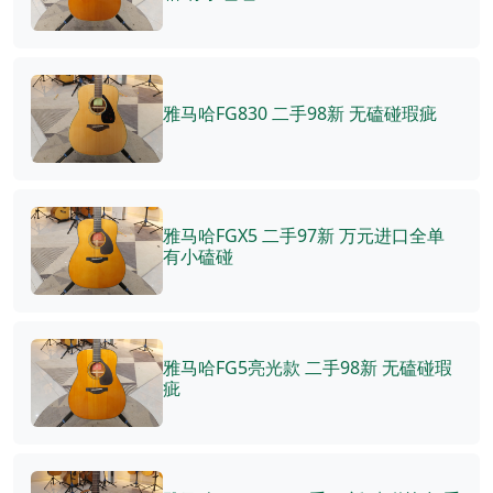
雅马哈FG830 二手98新 无磕碰瑕疵
雅马哈FGX5 二手97新 万元进口全单
有小磕碰
雅马哈FG5亮光款 二手98新 无磕碰瑕
疵