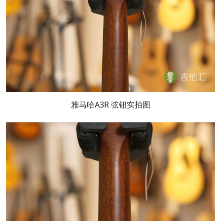
雅马哈A3R 弦钮实拍图