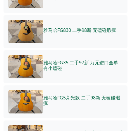
雅马哈FG830 二手98新 无磕碰瑕疵
雅马哈FGX5 二手97新 万元进口全单
有小磕碰
雅马哈FG5亮光款 二手98新 无磕碰瑕
疵