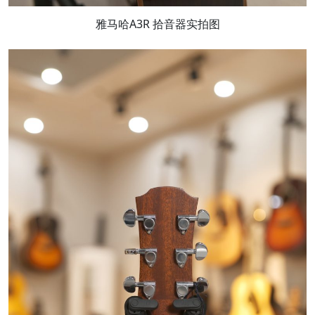
雅马哈A3R 拾音器实拍图