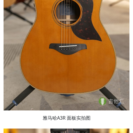
雅马哈A3R 面板实拍图