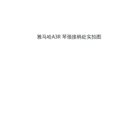
雅马哈A3R 琴颈接柄处实拍图