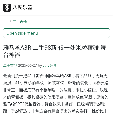
Skip to content
Skip to footer
八度乐器
Search
Me
二手吉他
Open side menu
雅马哈A3R 二手98新 仅一处米粒磕碰 舞
台神器
二手吉他
2025-06-27
by
八度乐器
最新到货一把41寸舞台神器雅马哈A3R，看下品丝，无坑无
磨损。41寸云杉的单板，原装琴弦，轻微的氧化，面板纹路
非常正，面板底部有个整琴唯一的瑕疵，米粒小磕碰。玫瑰
木的背侧板，极其轻微的使用痕迹，整体成色98新，原装的
雅马哈SRT2代拾音器，舞台效果非常好，已经精调手感弦
距，手感舒适，非常适合有舞台演出的琴友选择，性价比非