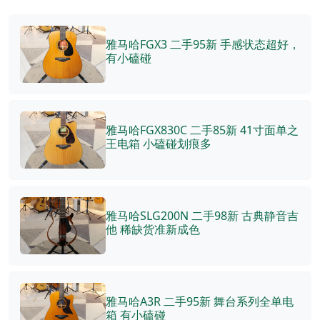
雅马哈FGX3 二手95新 手感状态超好，
有小磕碰
雅马哈FGX830C 二手85新 41寸面单之
王电箱 小磕碰划痕多
雅马哈SLG200N 二手98新 古典静音吉
他 稀缺货准新成色
雅马哈A3R 二手95新 舞台系列全单电
箱 有小磕碰