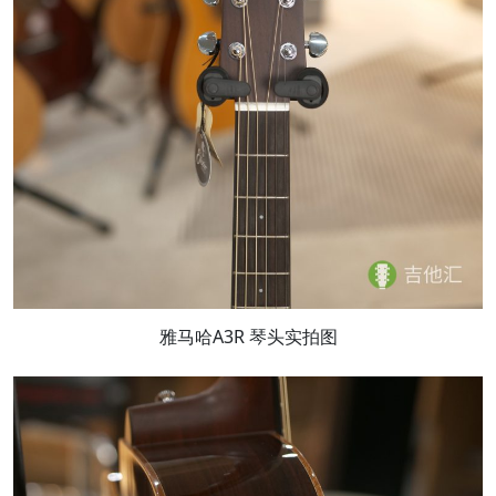
雅马哈A3R 琴头实拍图