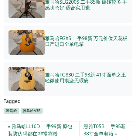
雅马哈SLG200S 二手85新 磕碰较多 手
感状态好 适合实用党
雅马哈FGX5 二手98新 万元价位天花板
日产进口全单电箱
雅马哈FG830 二手98新 41寸面单之王
轻微使用痕迹无瑕疵
Tagged
雅马哈
雅马哈A3R
雅马哈LL16D 二手99新 原包
恩雅T05B 二手95新
装防伪码都在 非常靠谱
38寸全单电箱