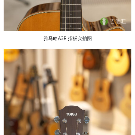
雅马哈A3R 指板实拍图