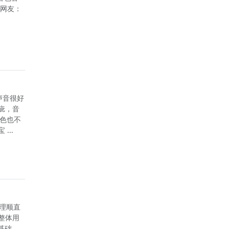
 网友：
声音很好
疵，音
音色也不
...
纹理顺直
整体用
基础，