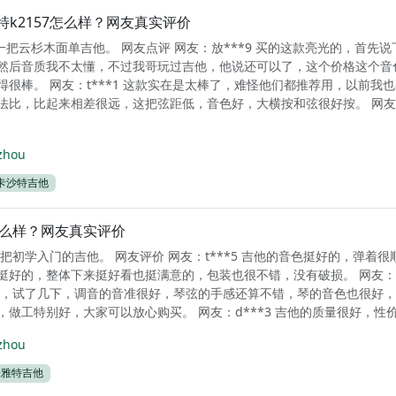
沙特k2157怎么样？网友真实评价
是一把云杉木面单吉他。 网友点评 网友：放***9 买的这款亮光的，首先
然后音质我不太懂，不过我哥玩过吉他，他说还可以了，这个价格这个音
得很棒。 网友：t***1 这款实在是太棒了，难怪他们都推荐用，以前我
法比，比起来相差很远，这把弦距低，音色好，大横按和弦很好按。 网友
zhou
卡沙特吉他
怎么样？网友真实评价
一把初学入门的吉他。 网友评价 网友：t***5 吉他的音色挺好的，弹着很
挺好的，整体下来挺好看也挺满意的，包装也很不错，没有破损。 网友：会
了，试了几下，调音的音准很好，琴弦的手感还算不错，琴的音色也很好
做工特别好，大家可以放心购买。 网友：d***3 吉他的质量很好，性价比
zhou
法雅特吉他