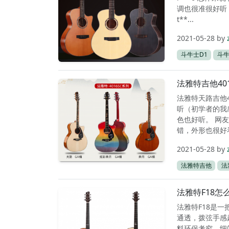
调也很准很好听
t**...
2021-05-28
by
斗牛士D1
斗
法雅特吉他40
法雅特天路吉他4
听（初学者的我
色也好听。 网
错，外形也很好看
2021-05-28
by
法雅特吉他
法
法雅特F18
法雅特F18是一
通透，拨弦手感
料环保考究，细