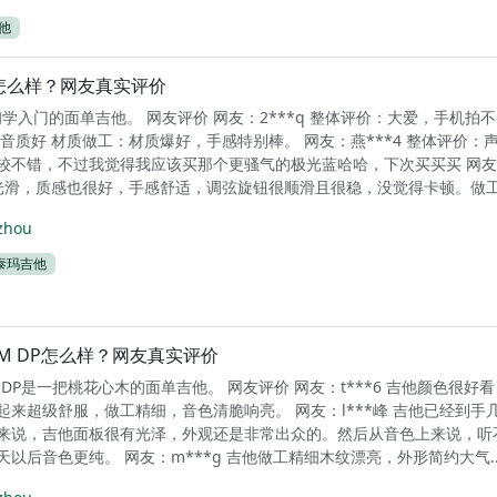
他
列怎么样？网友真实评价
学入门的面单吉他。 网友评价 网友：2***q 整体评价：大爱，手机拍
音质好 材质做工：材质爆好，手感特别棒。 网友：燕***4 整体评价：
较不错，不过我觉得我应该买那个更骚气的极光蓝哈哈，下次买买买 网
面光滑，质感也很好，手感舒适，调弦旋钮很顺滑且很稳，没觉得卡顿。做工精
zhou
泰玛吉他
50M DP怎么样？网友真实评价
0M DP是一把桃花心木的面单吉他。 网友评价 网友：t***6 吉他颜色很好
起来超级舒服，做工精细，音色清脆响亮。 网友：l***峰 吉他已经到手
来说，吉他面板很有光泽，外观还是非常出众的。然后从音色上来说，听
以后音色更纯。 网友：m***g 吉他做工精细木纹漂亮，外形简约大气..