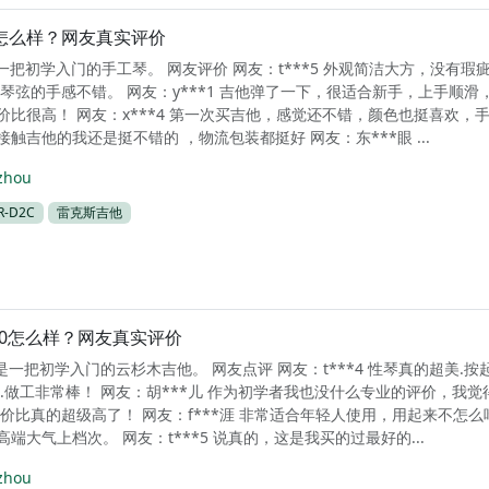
C怎么样？网友真实评价
是一把初学入门的手工琴。 网友评价 网友：t***5 外观简洁大方，没有瑕疵
琴弦的手感不错。 网友：y***1 吉他弹了一下，很适合新手，上手顺滑
价比很高！ 网友：x***4 第一次买吉他，感觉还不错，颜色也挺喜欢，
触吉他的我还是挺不错的 ，物流包装都挺好 网友：东***眼 ...
zhou
-D2C
雷克斯吉他
10怎么样？网友真实评价
0是一把初学入门的云杉木吉他。 网友点评 网友：t***4 性琴真的超美.按
.做工非常棒！ 网友：胡***儿 作为初学者我也没什么专业的评价，我觉
价比真的超级高了！ 网友：f***涯 非常适合年轻人使用，用起来不怎么
端大气上档次。 网友：t***5 说真的，这是我买的过最好的...
zhou