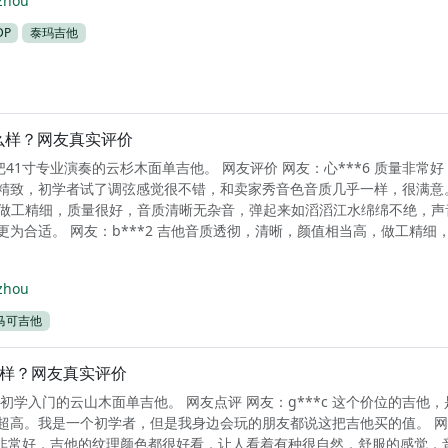
zhou
DP
泰玛吉他
怎么样？网友真实评价
把41寸专业演奏的云杉木面单吉他。 网友评价 网友：心***6 质量非常
精致，初学者试了调弦感觉很不错，和卖家秀音色音质几乎一样，很满意
 吉他做工精细，质量很好，音质清晰无杂音，弹起来如滔滔江水绵绵不绝，声
更为合适。 网友：b***2 吉他音质透彻，清晰，颜值相当高，做工精细
zhou
马可吉他
么样？网友真实评价
初学入门的云山木面单吉他。 网友点评 网友：g***c 这个价位的吉他
超高。我是一个初学者，但是我身边会玩的朋友都说这把吉他买的值。 
体来说非常好，吉他的纹理颜色都很好看，让人看着有种很自然，舒服的感觉，