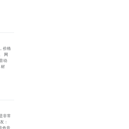
好，价格
。 网
音动
，材
，是非常
网友：
音色音