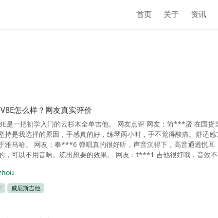
首页
关于
资讯
ceV8E怎么样？网友真实评价
eV8E是一把初学入门的云杉木全单吉他。 网友点评 网友：简***蛮 在国
坚持是我选择的原因，手感真的好，练琴两小时，手不觉得酸痛。舒适感
于雅马哈。 网友：奉***6 弹唱真的很好听，声音沉得下，高音通透悦耳
，可以不用音响。练出想要的效果。 网友：t***1 吉他很好哦，音效不..
zhou
E
威尼斯吉他