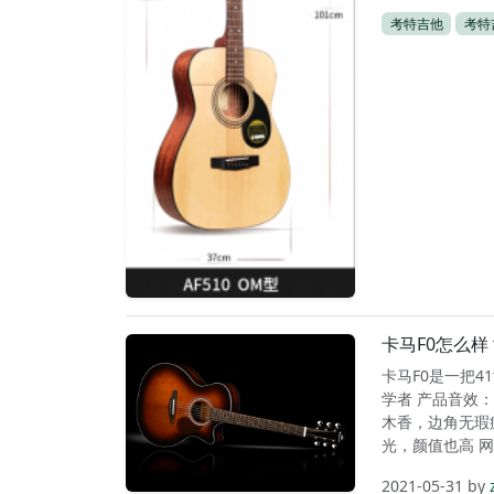
考特吉他
考特
卡马F0怎么
卡马F0是一把4
学者 产品音效：
木香，边角无瑕
光，颜值也高 网
2021-05-31
by