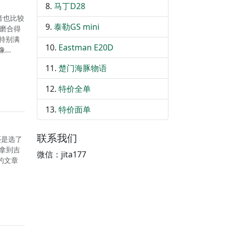
马丁D28
音也比较
泰勒GS mini
些磨合得
他特别满
Eastman E20D
..
楚门海豚物语
特价全单
特价面单
联系我们
还是选了
 拿到吉
微信：jita177
的文章