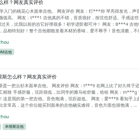
怎么样？网友真实评价
初学入门的桃花心木面单吉他。 网友评价 网友：灯***仰 琴亮得发光，声
颜值高。 网友：t***1 吉他真的不错，音质很好，按弦也舒适。手感这
很过关，比我以前的吉它好弹很多！初学进阶都可冲！ 网友：B***4 吉
，品相特别好！整个吉他都散发着木材的香味，爱不释手！音色清脆，不像.
zhou
OM吉他
sh米维斯怎么样？网友真实评价
h米维斯是一把云杉木面单吉他。 网友评价 网友：t***9 在网上比了好久终于
工精致 手感舒服，弦距很低，比同学的雅马哈舒服，哈哈 网友：m***g
！这是我的第一把吉他。音色饱满，弦距超低。 网友：爱***8 看知乎上
比非常高，这个价位能买到面单的吉他确实难得，音色方面也很饱满，...
zhou
米维斯吉他