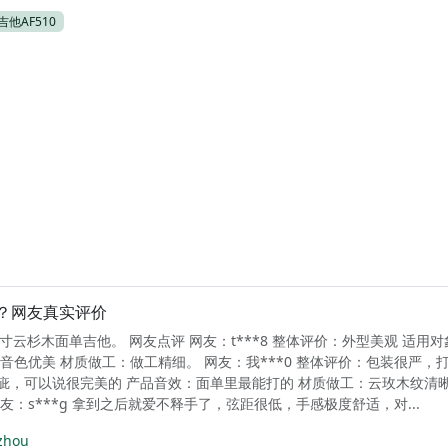
吉他AF510
样？网友真实评价
1寸云杉木面单吉他。 网友点评 网友：t***8 整体评价：外型美观 适用
音色优美 材质做工：做工精细。 网友：我***0 整体评价：包装很严，
疵，可以说很完美的 产品音效：面单里最能打的 材质做工：云玫木纹清
友：s***g 拿到之后就爱不释手了，弦距很低，手感极度舒适，对...
zhou