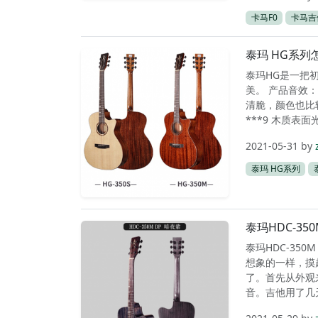
卡马F0
卡马吉
泰玛 HG系
泰玛HG是一把初
美。 产品音效：
清脆，颜色也比
***9 木质表
2021-05-31
by
泰玛 HG系列
泰玛HDC-3
泰玛HDC-35
想象的一样，摸
了。首先从外观
音。吉他用了几天