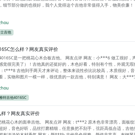
，细节部分做的也很好，我个人觉得这个吉他非常值得入手，物美价廉！
zhou
牛士吉他
16SC怎么样？网友真实评价
016SC是一把桃花心木合板吉他。 网友点评 网友：小***6 做工很好，
感觉很完美了）！吉他真的还挺好的，木色好看，特别有个性，外观无瑕
友：t***8 吉他到手两天才来评论，整体来说性价比比较高，木质很好，
，实物和图片一模一样，很优质的一款吉他，特别满意！ 网友：大***宝 
zhou
雅特吉他4016SC
怎么样？网友真实评价
把桃花心木的面单吉他。 网友点评 网友：t***2 原木色非常漂亮，面板
超好，音色好听，品丝打磨精细，任意换把不刮手，弦距高低合适，吉他
闻有淡淡的木材香气 网友：颜***h 吉他音色很脆，颜值非常高，有钢琴