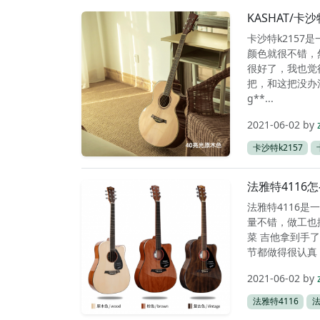
KASHAT/卡
卡沙特k2157
颜色就很不错，
很好了，我也觉
把，和这把没办
g**...
2021-06-02
by
卡沙特k2157
法雅特4116
法雅特4116是
量不错，做工也
菜 吉他拿到手
节都做得很认真，
2021-06-02
by
法雅特4116