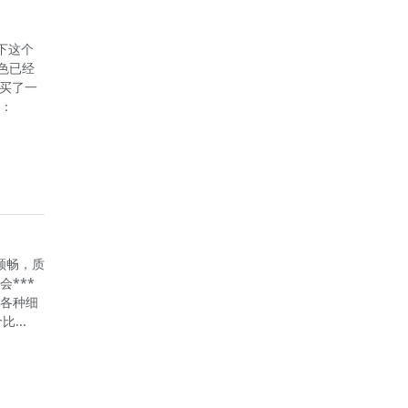
说下这个
色已经
也买了一
：
顺畅，质
***
，各种细
...