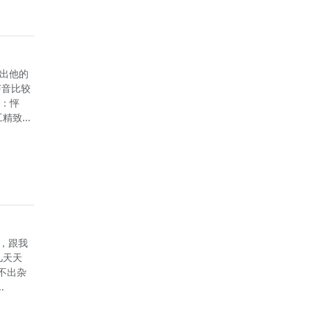
不出他的
声音比较
友：怦
致...
看，跟我
几天天
不出杂
.