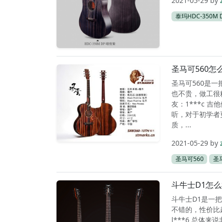
2021-05-29
by
泰玛HDC-350M 
圣马可560
圣马可560是一
也不贵，做工很
友：1***c
听，对于初学者
质，...
2021-05-29
by
圣马可560
圣
斗牛士D1怎
斗牛士D1是一把
不错的，性价比
l***6 总